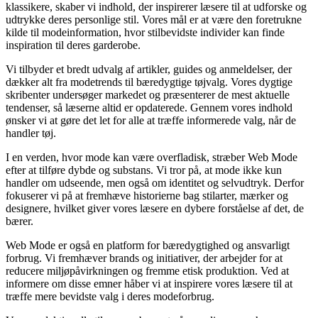
klassikere, skaber vi indhold, der inspirerer læsere til at udforske og
udtrykke deres personlige stil. Vores mål er at være den foretrukne
kilde til modeinformation, hvor stilbevidste individer kan finde
inspiration til deres garderobe.
Vi tilbyder et bredt udvalg af artikler, guides og anmeldelser, der
dækker alt fra modetrends til bæredygtige tøjvalg. Vores dygtige
skribenter undersøger markedet og præsenterer de mest aktuelle
tendenser, så læserne altid er opdaterede. Gennem vores indhold
ønsker vi at gøre det let for alle at træffe informerede valg, når de
handler tøj.
I en verden, hvor mode kan være overfladisk, stræber Web Mode
efter at tilføre dybde og substans. Vi tror på, at mode ikke kun
handler om udseende, men også om identitet og selvudtryk. Derfor
fokuserer vi på at fremhæve historierne bag stilarter, mærker og
designere, hvilket giver vores læsere en dybere forståelse af det, de
bærer.
Web Mode er også en platform for bæredygtighed og ansvarligt
forbrug. Vi fremhæver brands og initiativer, der arbejder for at
reducere miljøpåvirkningen og fremme etisk produktion. Ved at
informere om disse emner håber vi at inspirere vores læsere til at
træffe mere bevidste valg i deres modeforbrug.