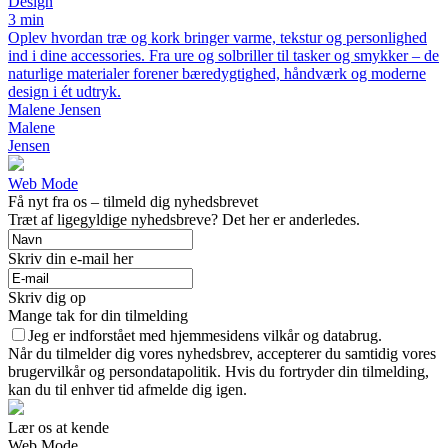
Design
3 min
Oplev hvordan træ og kork bringer varme, tekstur og personlighed
ind i dine accessories. Fra ure og solbriller til tasker og smykker – de
naturlige materialer forener bæredygtighed, håndværk og moderne
design i ét udtryk.
Malene Jensen
Malene
Jensen
Web Mode
Få nyt fra os – tilmeld dig nyhedsbrevet
Træt af ligegyldige nyhedsbreve? Det her er anderledes.
Skriv din e-mail her
Skriv dig op
Mange tak for din tilmelding
Jeg er indforstået med hjemmesidens vilkår og databrug.
Når du tilmelder dig vores nyhedsbrev, accepterer du samtidig vores
brugervilkår og persondatapolitik. Hvis du fortryder din tilmelding,
kan du til enhver tid afmelde dig igen.
Lær os at kende
Web Mode