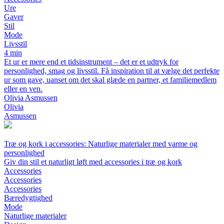
Ure
Gaver
Stil
Mode
Livsstil
4 min
Et ur er mere end et tidsinstrument – det er et udtryk for
personlighed, smag og livsstil. Få inspiration til at vælge det perfekte
ur som gave, uanset om det skal glæde en partner, et familiemedlem
eller en ven.
Olivia Asmussen
Olivia
Asmussen
Træ og kork i accessories: Naturlige materialer med varme og
personlighed
Giv din stil et naturligt løft med accessories i træ og kork
Accessories
Accessories
Accessories
Bæredygtighed
Mode
Naturlige materialer