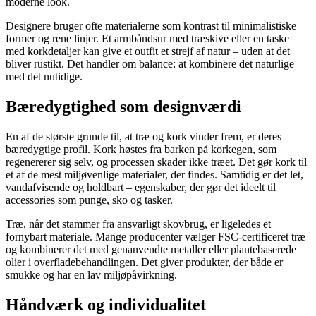
moderne look.
Designere bruger ofte materialerne som kontrast til minimalistiske
former og rene linjer. Et armbåndsur med træskive eller en taske
med korkdetaljer kan give et outfit et strejf af natur – uden at det
bliver rustikt. Det handler om balance: at kombinere det naturlige
med det nutidige.
Bæredygtighed som designværdi
En af de største grunde til, at træ og kork vinder frem, er deres
bæredygtige profil. Kork høstes fra barken på korkegen, som
regenererer sig selv, og processen skader ikke træet. Det gør kork til
et af de mest miljøvenlige materialer, der findes. Samtidig er det let,
vandafvisende og holdbart – egenskaber, der gør det ideelt til
accessories som punge, sko og tasker.
Træ, når det stammer fra ansvarligt skovbrug, er ligeledes et
fornybart materiale. Mange producenter vælger FSC-certificeret træ
og kombinerer det med genanvendte metaller eller plantebaserede
olier i overfladebehandlingen. Det giver produkter, der både er
smukke og har en lav miljøpåvirkning.
Håndværk og individualitet