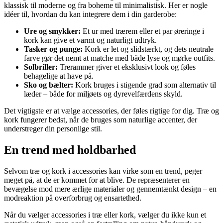
klassisk til moderne og fra boheme til minimalistisk. Her er nogle
idéer til, hvordan du kan integrere dem i din garderobe:
Ure og smykker:
Et ur med trærem eller et par øreringe i
kork kan give et varmt og naturligt udtryk.
Tasker og punge:
Kork er let og slidstærkt, og dets neutrale
farve gør det nemt at matche med både lyse og mørke outfits.
Solbriller:
Trerammer giver et eksklusivt look og føles
behagelige at have på.
Sko og bælter:
Kork bruges i stigende grad som alternativ til
læder – både for miljøets og dyrevelfærdens skyld.
Det vigtigste er at vælge accessories, der føles rigtige for dig. Træ og
kork fungerer bedst, når de bruges som naturlige accenter, der
understreger din personlige stil.
En trend med holdbarhed
Selvom træ og kork i accessories kan virke som en trend, peger
meget på, at de er kommet for at blive. De repræsenterer en
bevægelse mod mere ærlige materialer og gennemtænkt design – en
modreaktion på overforbrug og ensartethed.
Når du vælger accessories i træ eller kork, vælger du ikke kun et