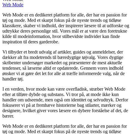
Web Mode
Web Mode er en dedikeret platform for alle, der har en passion for
tøj og mode. Med et skarpt fokus på de nyeste trends og tidløse
klassikere, skaber vi indhold, der inspirerer læsere til at udforske og
udtrykke deres personlige stil. Vores mål er at være den foretrukne
kilde til modeinformation, hvor stilbevidste individer kan finde
inspiration til deres garderobe.
Vi tilbyder et bredt udvalg af artikler, guides og anmeldelser, der
dækker alt fra modetrends til bæredygtige tøjvalg. Vores dygtige
skribenter undersøger markedet og præsenterer de mest aktuelle
tendenser, så læserne altid er opdaterede. Gennem vores indhold
ønsker vi at gøre det let for alle at træffe informerede valg, når de
handler tøj.
I en verden, hvor mode kan være overfladisk, stræber Web Mode
efter at tilføre dybde og substans. Vi tror på, at mode ikke kun
handler om udseende, men også om identitet og selvudtryk. Derfor
fokuserer vi på at fremhæve historierne bag stilarter, mærker og
designere, hvilket giver vores læsere en dybere forståelse af det, de
bærer.
Web Mode er en dedikeret platform for alle, der har en passion for
tøj og mode. Med et skarpt fokus på de nyeste trends og tidløse