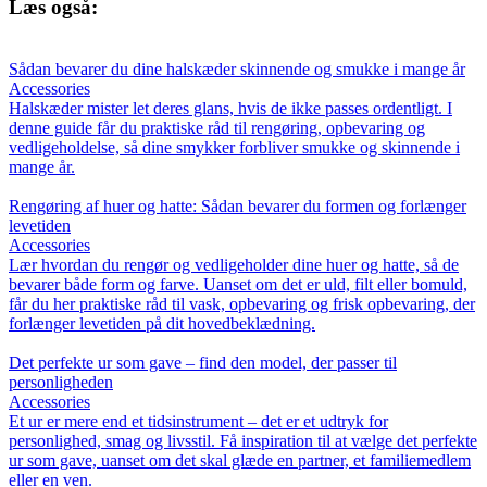
Læs også:
Sådan bevarer du dine halskæder skinnende og smukke i mange år
Accessories
Halskæder mister let deres glans, hvis de ikke passes ordentligt. I
denne guide får du praktiske råd til rengøring, opbevaring og
vedligeholdelse, så dine smykker forbliver smukke og skinnende i
mange år.
Rengøring af huer og hatte: Sådan bevarer du formen og forlænger
levetiden
Accessories
Lær hvordan du rengør og vedligeholder dine huer og hatte, så de
bevarer både form og farve. Uanset om det er uld, filt eller bomuld,
får du her praktiske råd til vask, opbevaring og frisk opbevaring, der
forlænger levetiden på dit hovedbeklædning.
Det perfekte ur som gave – find den model, der passer til
personligheden
Accessories
Et ur er mere end et tidsinstrument – det er et udtryk for
personlighed, smag og livsstil. Få inspiration til at vælge det perfekte
ur som gave, uanset om det skal glæde en partner, et familiemedlem
eller en ven.