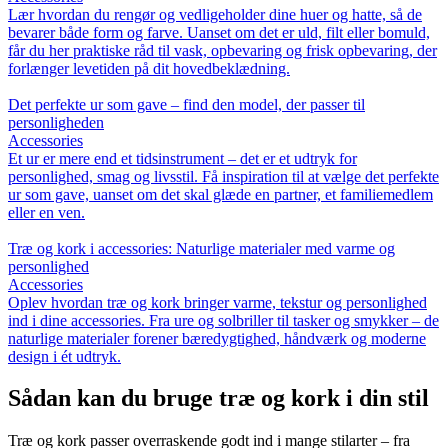
Lær hvordan du rengør og vedligeholder dine huer og hatte, så de
bevarer både form og farve. Uanset om det er uld, filt eller bomuld,
får du her praktiske råd til vask, opbevaring og frisk opbevaring, der
forlænger levetiden på dit hovedbeklædning.
Det perfekte ur som gave – find den model, der passer til
personligheden
Accessories
Et ur er mere end et tidsinstrument – det er et udtryk for
personlighed, smag og livsstil. Få inspiration til at vælge det perfekte
ur som gave, uanset om det skal glæde en partner, et familiemedlem
eller en ven.
Træ og kork i accessories: Naturlige materialer med varme og
personlighed
Accessories
Oplev hvordan træ og kork bringer varme, tekstur og personlighed
ind i dine accessories. Fra ure og solbriller til tasker og smykker – de
naturlige materialer forener bæredygtighed, håndværk og moderne
design i ét udtryk.
Sådan kan du bruge træ og kork i din stil
Træ og kork passer overraskende godt ind i mange stilarter – fra