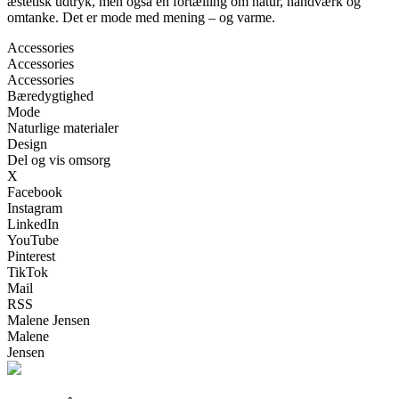
æstetisk udtryk, men også en fortælling om natur, håndværk og
omtanke. Det er mode med mening – og varme.
Accessories
Accessories
Accessories
Bæredygtighed
Mode
Naturlige materialer
Design
Del og vis omsorg
X
Facebook
Instagram
LinkedIn
YouTube
Pinterest
TikTok
Mail
RSS
Malene Jensen
Malene
Jensen