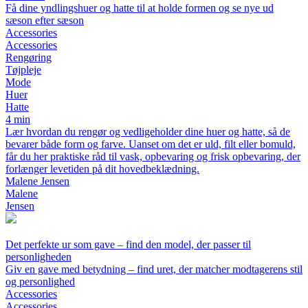
Få dine yndlingshuer og hatte til at holde formen og se nye ud
sæson efter sæson
Accessories
Accessories
Rengøring
Tøjpleje
Mode
Huer
Hatte
4 min
Lær hvordan du rengør og vedligeholder dine huer og hatte, så de
bevarer både form og farve. Uanset om det er uld, filt eller bomuld,
får du her praktiske råd til vask, opbevaring og frisk opbevaring, der
forlænger levetiden på dit hovedbeklædning.
Malene Jensen
Malene
Jensen
Det perfekte ur som gave – find den model, der passer til
personligheden
Giv en gave med betydning – find uret, der matcher modtagerens stil
og personlighed
Accessories
Accessories