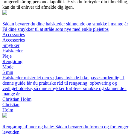
brugervilkår og persondatapolitik. Hvis du fortryder din tilmelding,
kan du til enhver tid afmelde dig igen.
Sådan bevarer du dine halskæder skinnende og smukke i mange år
Få dine smykker til at stråle som nye med enkle plejetips
Accessories
Accessories
Smykker
Halskæder
Pleje
Rengøring
Mode
5 min
Halskæder mister let deres glans, hvis de ikke passes ordentligt. I
denne guide får du praktiske råd til rengøring, opbevaring og
vedligeholdelse, så dine smykker forbliver smukke og skinnende i
mange år.
Christian Holm
Christian
Holm
Rengøring af huer og hatte: Sådan bevarer du formen og forlænger
levetiden