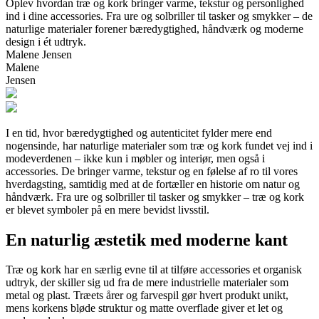
Oplev hvordan træ og kork bringer varme, tekstur og personlighed
ind i dine accessories. Fra ure og solbriller til tasker og smykker – de
naturlige materialer forener bæredygtighed, håndværk og moderne
design i ét udtryk.
Malene Jensen
Malene
Jensen
I en tid, hvor bæredygtighed og autenticitet fylder mere end
nogensinde, har naturlige materialer som træ og kork fundet vej ind i
modeverdenen – ikke kun i møbler og interiør, men også i
accessories. De bringer varme, tekstur og en følelse af ro til vores
hverdagsting, samtidig med at de fortæller en historie om natur og
håndværk. Fra ure og solbriller til tasker og smykker – træ og kork
er blevet symboler på en mere bevidst livsstil.
En naturlig æstetik med moderne kant
Træ og kork har en særlig evne til at tilføre accessories et organisk
udtryk, der skiller sig ud fra de mere industrielle materialer som
metal og plast. Træets årer og farvespil gør hvert produkt unikt,
mens korkens bløde struktur og matte overflade giver et let og