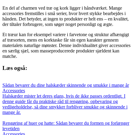
En del af charmen ved træ og kork ligger i håndværket. Mange
accessories fremstilles i små serier, hvor hvert stykke bearbejdes i
hånden. Det betyder, at ingen to produkter er helt ens – en kvalitet,
der tiltaler forbrugere, som søger noget personligt og ægte.
Et træur kan for eksempel variere i farvetone og struktur afhængigt
af træsorten, mens en korktaske får sin egen karakter gennem
materialets naturlige mønster. Denne individualitet giver accessories
en særlig sjæl, som masseproducerede produkter sjældent kan
matche.
Læs også:
Sådan bevarer du dine halskæder skinnende og smukke i mange år
Accessories
Halskæder mister let deres glans, hvis de ikke passes ordentligt. I
denne guide får du praktiske råd til rengøring, opbevaring og
vedligeholdelse, så dine smykker forbliver smukke og skinnende i
mange år.
Rengøring af huer og hatte: Sådan bevarer du formen og forlænger
levetiden
Accessories