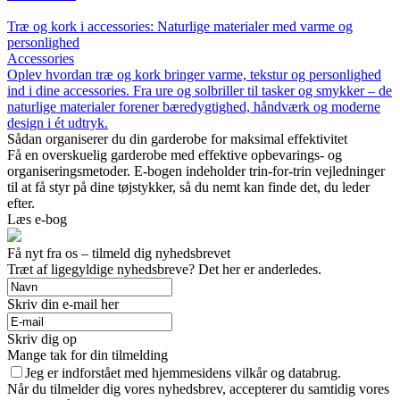
Træ og kork i accessories: Naturlige materialer med varme og
personlighed
Accessories
Oplev hvordan træ og kork bringer varme, tekstur og personlighed
ind i dine accessories. Fra ure og solbriller til tasker og smykker – de
naturlige materialer forener bæredygtighed, håndværk og moderne
design i ét udtryk.
Sådan organiserer du din garderobe for maksimal effektivitet
Få en overskuelig garderobe med effektive opbevarings- og
organiseringsmetoder. E-bogen indeholder trin-for-trin vejledninger
til at få styr på dine tøjstykker, så du nemt kan finde det, du leder
efter.
Læs e-bog
Få nyt fra os – tilmeld dig nyhedsbrevet
Træt af ligegyldige nyhedsbreve? Det her er anderledes.
Skriv din e-mail her
Skriv dig op
Mange tak for din tilmelding
Jeg er indforstået med hjemmesidens vilkår og databrug.
Når du tilmelder dig vores nyhedsbrev, accepterer du samtidig vores