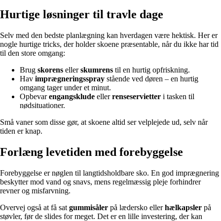
Hurtige løsninger til travle dage
Selv med den bedste planlægning kan hverdagen være hektisk. Her er
nogle hurtige tricks, der holder skoene præsentable, når du ikke har tid
til den store omgang:
Brug
skorens
eller
skumrens
til en hurtig opfriskning.
Hav
imprægneringsspray
stående ved døren – en hurtig
omgang tager under et minut.
Opbevar
engangsklude
eller
renseservietter
i tasken til
nødsituationer.
Små vaner som disse gør, at skoene altid ser velplejede ud, selv når
tiden er knap.
Forlæng levetiden med forebyggelse
Forebyggelse er nøglen til langtidsholdbare sko. En god imprægnering
beskytter mod vand og snavs, mens regelmæssig pleje forhindrer
revner og misfarvning.
Overvej også at få sat
gummisåler
på lædersko eller
hælkapsler
på
støvler, før de slides for meget. Det er en lille investering, der kan