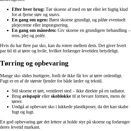
Efter hver brug:
Tør skoene af med en tør eller let fugtig klud
for at fjerne støv og snavs.
En gang om ugen:
Børst skoene grundigt, og påfør eventuelt
plejecreme eller imprægnering.
En gang om måneden:
Giv skoene en grundigere behandling –
rens, plej og polér.
Hvis du har flere par sko, kan du rotere mellem dem. Det giver hvert
par tid til at tørre og hvile, hvilket forlænger levetiden betydeligt.
Tørring og opbevaring
Mange sko slides hurtigere, fordi de ikke får lov at tørre ordentligt.
Fugt er en af de største fjender for både læder og tekstil.
Stil skoene et tørt, ventileret sted – ikke direkte på en radiator.
Brug
avispapir
eller
skoblokke
til at bevare formen, mens de
tørrer.
Undgå at opbevare sko i lukkede plastikposer, da det kan skabe
fugt og lugt.
En god opbevaring gør det lettere at holde styr på skoene og forlænger
deres levetid markant.