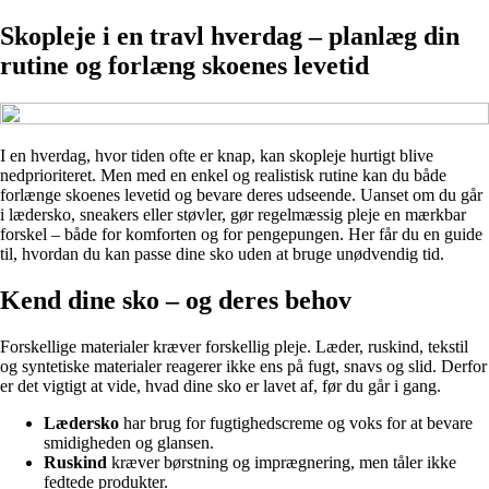
Skopleje i en travl hverdag – planlæg din
rutine og forlæng skoenes levetid
I en hverdag, hvor tiden ofte er knap, kan skopleje hurtigt blive
nedprioriteret. Men med en enkel og realistisk rutine kan du både
forlænge skoenes levetid og bevare deres udseende. Uanset om du går
i lædersko, sneakers eller støvler, gør regelmæssig pleje en mærkbar
forskel – både for komforten og for pengepungen. Her får du en guide
til, hvordan du kan passe dine sko uden at bruge unødvendig tid.
Kend dine sko – og deres behov
Forskellige materialer kræver forskellig pleje. Læder, ruskind, tekstil
og syntetiske materialer reagerer ikke ens på fugt, snavs og slid. Derfor
er det vigtigt at vide, hvad dine sko er lavet af, før du går i gang.
Lædersko
har brug for fugtighedscreme og voks for at bevare
smidigheden og glansen.
Ruskind
kræver børstning og imprægnering, men tåler ikke
fedtede produkter.