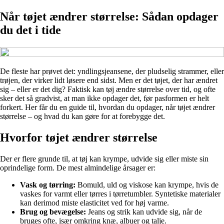
Når tøjet ændrer størrelse: Sådan opdager
du det i tide
De fleste har prøvet det: yndlingsjeansene, der pludselig strammer, eller
trøjen, der virker lidt løsere end sidst. Men er det tøjet, der har ændret
sig – eller er det dig? Faktisk kan tøj ændre størrelse over tid, og ofte
sker det så gradvist, at man ikke opdager det, før pasformen er helt
forkert. Her får du en guide til, hvordan du opdager, når tøjet ændrer
størrelse – og hvad du kan gøre for at forebygge det.
Hvorfor tøjet ændrer størrelse
Der er flere grunde til, at tøj kan krympe, udvide sig eller miste sin
oprindelige form. De mest almindelige årsager er:
Vask og tørring:
Bomuld, uld og viskose kan krympe, hvis de
vaskes for varmt eller tørres i tørretumbler. Syntetiske materialer
kan derimod miste elasticitet ved for høj varme.
Brug og bevægelse:
Jeans og strik kan udvide sig, når de
bruges ofte, især omkring knæ, albuer og talje.