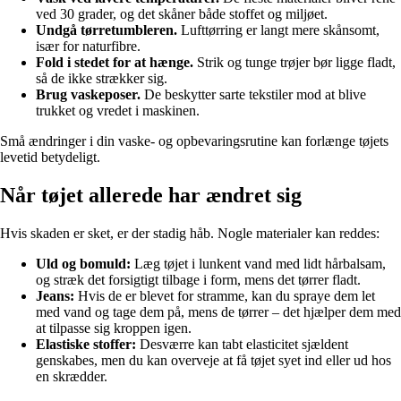
ved 30 grader, og det skåner både stoffet og miljøet.
Undgå tørretumbleren.
Lufttørring er langt mere skånsomt,
især for naturfibre.
Fold i stedet for at hænge.
Strik og tunge trøjer bør ligge fladt,
så de ikke strækker sig.
Brug vaskeposer.
De beskytter sarte tekstiler mod at blive
trukket og vredet i maskinen.
Små ændringer i din vaske- og opbevaringsrutine kan forlænge tøjets
levetid betydeligt.
Når tøjet allerede har ændret sig
Hvis skaden er sket, er der stadig håb. Nogle materialer kan reddes:
Uld og bomuld:
Læg tøjet i lunkent vand med lidt hårbalsam,
og stræk det forsigtigt tilbage i form, mens det tørrer fladt.
Jeans:
Hvis de er blevet for stramme, kan du spraye dem let
med vand og tage dem på, mens de tørrer – det hjælper dem med
at tilpasse sig kroppen igen.
Elastiske stoffer:
Desværre kan tabt elasticitet sjældent
genskabes, men du kan overveje at få tøjet syet ind eller ud hos
en skrædder.