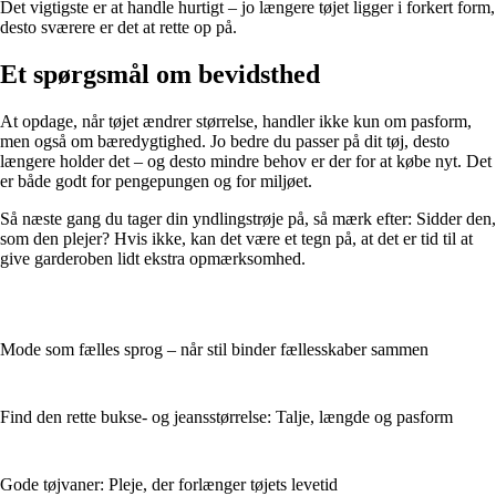
Det vigtigste er at handle hurtigt – jo længere tøjet ligger i forkert form,
desto sværere er det at rette op på.
Et spørgsmål om bevidsthed
At opdage, når tøjet ændrer størrelse, handler ikke kun om pasform,
men også om bæredygtighed. Jo bedre du passer på dit tøj, desto
længere holder det – og desto mindre behov er der for at købe nyt. Det
er både godt for pengepungen og for miljøet.
Så næste gang du tager din yndlingstrøje på, så mærk efter: Sidder den,
som den plejer? Hvis ikke, kan det være et tegn på, at det er tid til at
give garderoben lidt ekstra opmærksomhed.
Mode som fælles sprog – når stil binder fællesskaber sammen
Find den rette bukse- og jeansstørrelse: Talje, længde og pasform
Gode tøjvaner: Pleje, der forlænger tøjets levetid