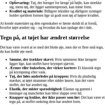
Opbevaring:
Tøj, der hænger for længe på bøjle, kan strække
sig, mens tøj, der ligger sammenpresset, kan miste form.
Kvalitet og materiale:
Billigere tekstiler og dårligere syninger
holder sjældent formen lige så godt som tøj af højere kvalitet.
At kende materialet og dets egenskaber er første skridt til at forstå,
hvorfor tøjet ændrer sig – og hvordan du kan opdage det i tide.
Tegn på, at tøjet har ændret størrelse
Det kan være svært at se med det blotte øje, men der er flere små tegn,
du kan holde øje med:
Sømme, der trækker skævt:
Hvis sømmene ikke længere
ligger lige, kan stoffet have krympet ujævnt.
Ærmer eller bukseben, der virker kortere:
Et klassisk tegn
på krympning efter vask.
Tøj, der føles anderledes på kroppen:
Hvis du pludselig
mærker, at tøjet strammer eller sidder løsere, kan det være
stoffet, der har ændret sig.
Elastik, der mister spændstighed:
Elastan og gummi i
linninger og manchetter kan blive slappe over tid.
Knapper og lynlåse, der ikke passer som før:
Det kan være et
tegn på, at stoffet omkring dem har ændret form.