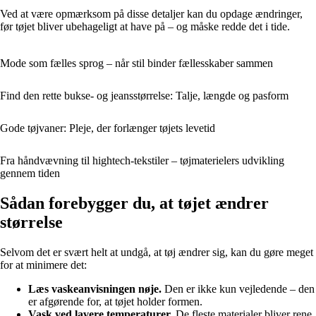
Ved at være opmærksom på disse detaljer kan du opdage ændringer,
før tøjet bliver ubehageligt at have på – og måske redde det i tide.
Mode som fælles sprog – når stil binder fællesskaber sammen
Find den rette bukse- og jeansstørrelse: Talje, længde og pasform
Gode tøjvaner: Pleje, der forlænger tøjets levetid
Fra håndvævning til hightech‑tekstiler – tøjmaterielers udvikling
gennem tiden
Sådan forebygger du, at tøjet ændrer
størrelse
Selvom det er svært helt at undgå, at tøj ændrer sig, kan du gøre meget
for at minimere det:
Læs vaskeanvisningen nøje.
Den er ikke kun vejledende – den
er afgørende for, at tøjet holder formen.
Vask ved lavere temperaturer.
De fleste materialer bliver rene