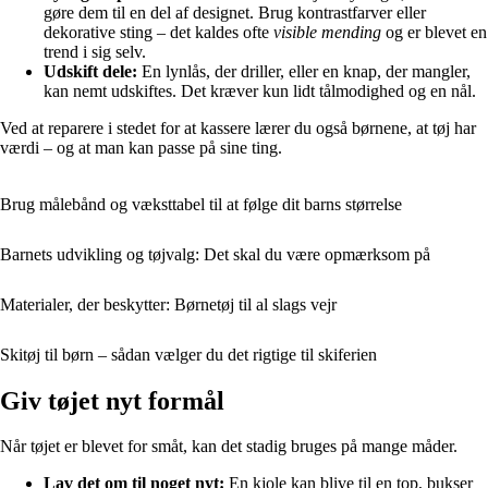
gøre dem til en del af designet. Brug kontrastfarver eller
dekorative sting – det kaldes ofte
visible mending
og er blevet en
trend i sig selv.
Udskift dele:
En lynlås, der driller, eller en knap, der mangler,
kan nemt udskiftes. Det kræver kun lidt tålmodighed og en nål.
Ved at reparere i stedet for at kassere lærer du også børnene, at tøj har
værdi – og at man kan passe på sine ting.
Brug målebånd og væksttabel til at følge dit barns størrelse
Barnets udvikling og tøjvalg: Det skal du være opmærksom på
Materialer, der beskytter: Børnetøj til al slags vejr
Skitøj til børn – sådan vælger du det rigtige til skiferien
Giv tøjet nyt formål
Når tøjet er blevet for småt, kan det stadig bruges på mange måder.
Lav det om til noget nyt:
En kjole kan blive til en top, bukser