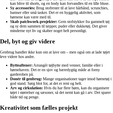
kan blive til shorts, og en body kan forvandles til en lille bluse.
Sy accessories:
Brug stofrester til at lave hårbånd, scrunchies,
bamser eller små tasker. Det er en hyggelig aktivitet, som
børnene kan være med til.
Skab patchwork-projekter:
Gem stofstykker fra gammelt tøj
og sy dem sammen til tæpper, puder eller dukketøj. Det giver
minderne nyt liv og skaber noget helt personligt.
Del, byt og giv videre
Genbrug handler ikke kun om at lave om – men også om at lade tøjet
leve videre hos andre.
Bytteaftener:
Arrangér tøjbytte med venner, familie eller i
børnehaven. Det er en sjov og bæredygtig måde at forny
garderoben på.
Donér til genbrug:
Mange organisationer tager imod børnetøj i
god stand. Sørg blot for, at det er rent og helt.
Arv og cirkulation:
Hvis du har flere børn, kan du organisere
tøjet i størrelser og sæsoner, så det nemt kan gå i arv. Det sparer
både tid og penge.
Kreativitet som fælles projekt