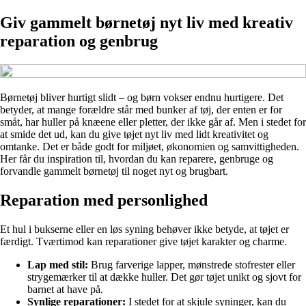
Giv gammelt børnetøj nyt liv med kreativ
reparation og genbrug
Børnetøj bliver hurtigt slidt – og børn vokser endnu hurtigere. Det
betyder, at mange forældre står med bunker af tøj, der enten er for
småt, har huller på knæene eller pletter, der ikke går af. Men i stedet for
at smide det ud, kan du give tøjet nyt liv med lidt kreativitet og
omtanke. Det er både godt for miljøet, økonomien og samvittigheden.
Her får du inspiration til, hvordan du kan reparere, genbruge og
forvandle gammelt børnetøj til noget nyt og brugbart.
Reparation med personlighed
Et hul i bukserne eller en løs syning behøver ikke betyde, at tøjet er
færdigt. Tværtimod kan reparationer give tøjet karakter og charme.
Lap med stil:
Brug farverige lapper, mønstrede stofrester eller
strygemærker til at dække huller. Det gør tøjet unikt og sjovt for
barnet at have på.
Synlige reparationer:
I stedet for at skjule syninger, kan du