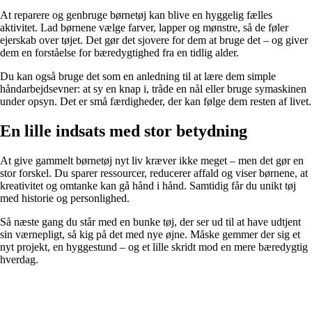
At reparere og genbruge børnetøj kan blive en hyggelig fælles
aktivitet. Lad børnene vælge farver, lapper og mønstre, så de føler
ejerskab over tøjet. Det gør det sjovere for dem at bruge det – og giver
dem en forståelse for bæredygtighed fra en tidlig alder.
Du kan også bruge det som en anledning til at lære dem simple
håndarbejdsevner: at sy en knap i, tråde en nål eller bruge symaskinen
under opsyn. Det er små færdigheder, der kan følge dem resten af livet.
En lille indsats med stor betydning
At give gammelt børnetøj nyt liv kræver ikke meget – men det gør en
stor forskel. Du sparer ressourcer, reducerer affald og viser børnene, at
kreativitet og omtanke kan gå hånd i hånd. Samtidig får du unikt tøj
med historie og personlighed.
Så næste gang du står med en bunke tøj, der ser ud til at have udtjent
sin værnepligt, så kig på det med nye øjne. Måske gemmer der sig et
nyt projekt, en hyggestund – og et lille skridt mod en mere bæredygtig
hverdag.