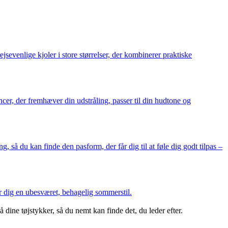
jsevenlige kjoler i store størrelser, der kombinerer praktiske
cer, der fremhæver din udstråling, passer til din hudtone og
, så du kan finde den pasform, der får dig til at føle dig godt tilpas –
er dig en ubesværet, behagelig sommerstil.
 dine tøjstykker, så du nemt kan finde det, du leder efter.