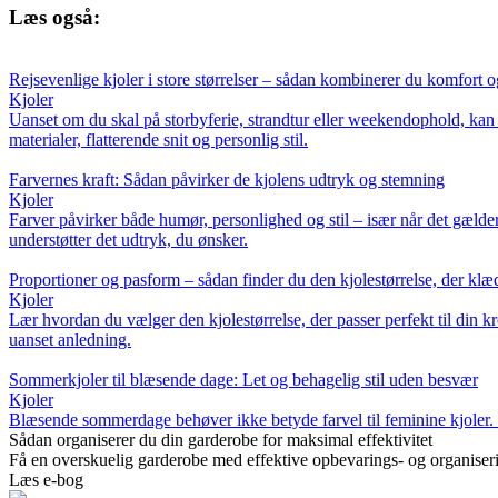
Læs også:
Rejsevenlige kjoler i store størrelser – sådan kombinerer du komfort og
Kjoler
Uanset om du skal på storbyferie, strandtur eller weekendophold, kan du
materialer, flatterende snit og personlig stil.
Farvernes kraft: Sådan påvirker de kjolens udtryk og stemning
Kjoler
Farver påvirker både humør, personlighed og stil – især når det gælder
understøtter det udtryk, du ønsker.
Proportioner og pasform – sådan finder du den kjolestørrelse, der klæ
Kjoler
Lær hvordan du vælger den kjolestørrelse, der passer perfekt til din kro
uanset anledning.
Sommerkjoler til blæsende dage: Let og behagelig stil uden besvær
Kjoler
Blæsende sommerdage behøver ikke betyde farvel til feminine kjoler. Få
Sådan organiserer du din garderobe for maksimal effektivitet
Få en overskuelig garderobe med effektive opbevarings- og organiserings
Læs e-bog