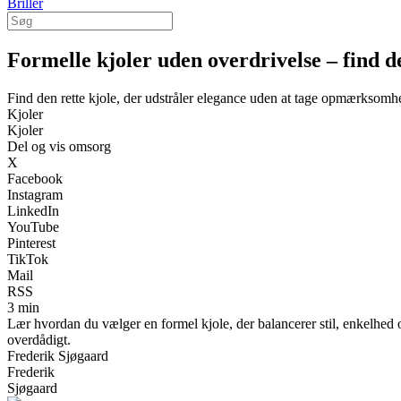
Briller
Formelle kjoler uden overdrivelse – find d
Find den rette kjole, der udstråler elegance uden at tage opmærksom
Kjoler
Kjoler
Del og vis omsorg
X
Facebook
Instagram
LinkedIn
YouTube
Pinterest
TikTok
Mail
RSS
3 min
Lær hvordan du vælger en formel kjole, der balancerer stil, enkelhed og 
overdådigt.
Frederik Sjøgaard
Frederik
Sjøgaard