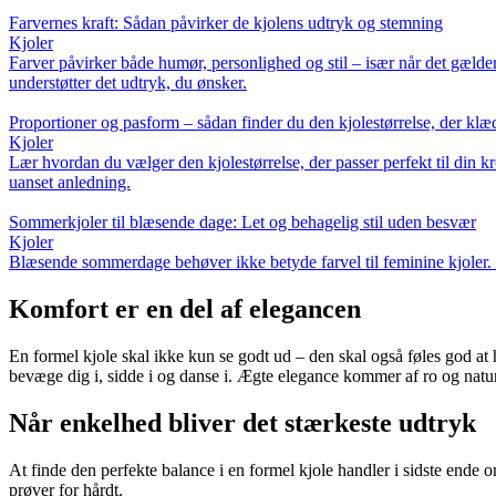
Farvernes kraft: Sådan påvirker de kjolens udtryk og stemning
Kjoler
Farver påvirker både humør, personlighed og stil – især når det gælder
understøtter det udtryk, du ønsker.
Proportioner og pasform – sådan finder du den kjolestørrelse, der klæ
Kjoler
Lær hvordan du vælger den kjolestørrelse, der passer perfekt til din kro
uanset anledning.
Sommerkjoler til blæsende dage: Let og behagelig stil uden besvær
Kjoler
Blæsende sommerdage behøver ikke betyde farvel til feminine kjoler. Få
Komfort er en del af elegancen
En formel kjole skal ikke kun se godt ud – den skal også føles god at ha
bevæge dig i, sidde i og danse i. Ægte elegance kommer af ro og natur
Når enkelhed bliver det stærkeste udtryk
At finde den perfekte balance i en formel kjole handler i sidste ende om 
prøver for hårdt.