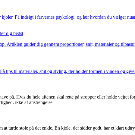
 kjoler. Få indsigt i farvernes psykologi, og lær hvordan du vælger nuan
der dig bedst
p. Artiklen guider dig gennem proportioner, snit, materialer og tilpasning
 tips til materialer, snit og styling, der holder formen i vinden og giv
ve på. Hvis du hele aftenen skal rette på stropper eller holde vejret for 
lighed, ikke af anstrengelse.
at turde stole på det enkle. En kjole, der sidder godt, har et klart udtry