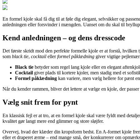
En formel kjole skal få dig til at føle dig elegant, selvsikker og pas
anledningen eller forsvinder i mængden. Uanset om du skal til bryllup,
Kend anledningen – og dens dresscode
Det første skridt mod den perfekte formelle kjole er at forstå, hvilke
som
black tie
,
cocktail
eller
formel påklædning
giver vigtige pejlemær
Black tie
betyder som regel lang kjole eller en elegant aftenkjo
Cocktail
giver plads til kortere kjoler, men stadig med et sofisti
Formel påklædning
kan variere, men vælg hellere for pænt end
Når du kender rammen, bliver det lettere at vælge en kjole, der passer
Vælg snit frem for pynt
En klassisk fejl er at tro, at en formel kjole skal være fyldt med detalje
kvalitet gør langt mere end glimmer og store sløjfer.
Overvej, hvad der klæder din kropsform bedst. En A-formet kjole frem
eller et draperet ærme – end mange små, der konkurrerer om opmær