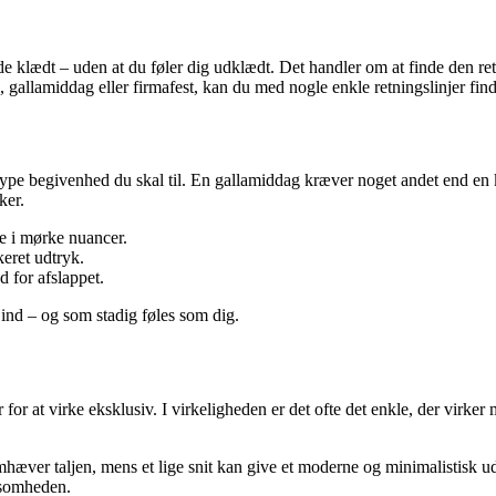
sende klædt – uden at du føler dig udklædt. Det handler om at finde den 
 gallamiddag eller firmafest, kan du med nogle enkle retningslinjer finde
n type begivenhed du skal til. En gallamiddag kræver noget andet end en 
ker.
le i mørke nuancer.
keret udtryk.
 for afslappet.
 ind – og som stadig føles som dig.
r for at virke eksklusiv. I virkeligheden er det ofte det enkle, der virker
hæver taljen, mens et lige snit kan give et moderne og minimalistisk u
ksomheden.