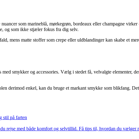
nuancer som marineblå, mørkegrøn, bordeaux eller champagne virker oft
 og som ikke stjæler fokus fra dig selv.
ant fald, mens matte stoffer som crepe eller uldblandinger kan skabe et 
ed smykker og accessories. Vælg i stedet få, velvalgte elementer, der u
jolen derimod enkel, kan du bruge et markant smykke som blikfang. Det 
 stil på farten
 rejse med både komfort og selvtillid. Få tips til, hvordan du vælger re