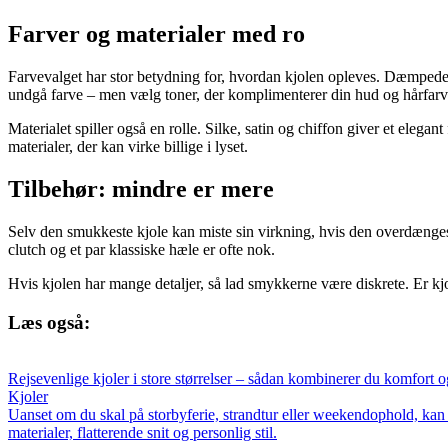
Farver og materialer med ro
Farvevalget har stor betydning for, hvordan kjolen opleves. Dæmpede 
undgå farve – men vælg toner, der komplimenterer din hud og hårfarve,
Materialet spiller også en rolle. Silke, satin og chiffon giver et eleg
materialer, der kan virke billige i lyset.
Tilbehør: mindre er mere
Selv den smukkeste kjole kan miste sin virkning, hvis den overdænges m
clutch og et par klassiske hæle er ofte nok.
Hvis kjolen har mange detaljer, så lad smykkerne være diskrete. Er k
Læs også:
Rejsevenlige kjoler i store størrelser – sådan kombinerer du komfort og
Kjoler
Uanset om du skal på storbyferie, strandtur eller weekendophold, kan du
materialer, flatterende snit og personlig stil.