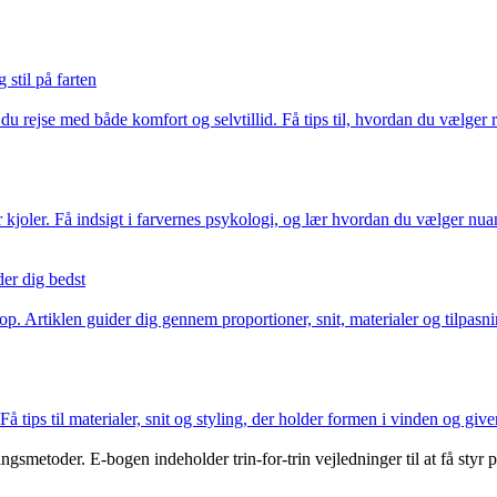
 stil på farten
 rejse med både komfort og selvtillid. Få tips til, hvordan du vælger re
 kjoler. Få indsigt i farvernes psykologi, og lær hvordan du vælger nuan
der dig bedst
p. Artiklen guider dig gennem proportioner, snit, materialer og tilpasning
 tips til materialer, snit og styling, der holder formen i vinden og giv
metoder. E-bogen indeholder trin-for-trin vejledninger til at få styr på