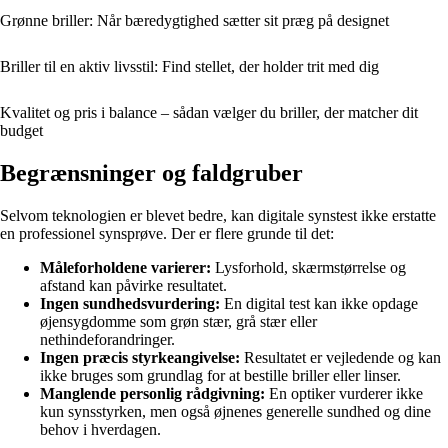
Grønne briller: Når bæredygtighed sætter sit præg på designet
Briller til en aktiv livsstil: Find stellet, der holder trit med dig
Kvalitet og pris i balance – sådan vælger du briller, der matcher dit
budget
Begrænsninger og faldgruber
Selvom teknologien er blevet bedre, kan digitale synstest ikke erstatte
en professionel synsprøve. Der er flere grunde til det:
Måleforholdene varierer:
Lysforhold, skærmstørrelse og
afstand kan påvirke resultatet.
Ingen sundhedsvurdering:
En digital test kan ikke opdage
øjensygdomme som grøn stær, grå stær eller
nethindeforandringer.
Ingen præcis styrkeangivelse:
Resultatet er vejledende og kan
ikke bruges som grundlag for at bestille briller eller linser.
Manglende personlig rådgivning:
En optiker vurderer ikke
kun synsstyrken, men også øjnenes generelle sundhed og dine
behov i hverdagen.