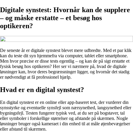
Digitale synstest: Hvornår kan de supplere
– og måske erstatte – et besøg hos
optikeren?
De seneste år er digitale synstest blevet mere udbredte. Med et par klik
kan du teste dit syn hjemmefra via computer, tablet eller smartphone.
Men hvor præcise er disse tests egentlig – og kan de på sigt erstatte et
fysisk besøg hos optikeren? Her ser vi nærmere på, hvad de digitale
løsninger kan, hvor deres begrænsninger ligger, og hvornår det stadig
er nødvendigt at få professionel hjælp.
Hvad er en digital synstest?
En digital synstest er en online eller app-baseret test, der vurderer din
synsstyrke og eventuelle synsfejl som nærsynethed, langsynethed eller
bygningsfejl. Testen fungerer typisk ved, at du ser på bogstaver, tal
eller symboler i forskellige størrelser og afstande på skærmen. Nogle
løsninger bruger også kameraet i din enhed til at måle øjenbevægelser
eller afstand til skærmen.