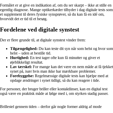
Formålet er at give en indikation af, om du ser skarpt – ikke at stille en
egentlig diagnose. Mange optikerkæder tilbyder i dag digitale tests som
et supplement til deres fysiske synsprøver, så du kan få en idé om,
hvorvidt det er tid til et besøg.
Fordelene ved digitale synstest
Der er flere grunde til, at digitale synstest vinder frem:
Tilgængelighed:
Du kan teste dit syn når som helst og hvor som
helst – uden at bestille tid.
Hurtighed:
En test tager ofte kun få minutter og giver et
øjeblikkeligt resultat.
Lav tærskel:
For mange kan det være en nem måde at få tjekket
synet på, især hvis man ikke har mærkbare problemer.
Forebyggelse:
Regelmæssige digitale tests kan hjælpe med at
opdage ændringer i synet tidligt, så du kan reagere i tide.
For personer, der bruger briller eller kontaktlinser, kan en digital test
også være en praktisk måde at følge med i, om styrken stadig passer.
Brillestel gennem tiden – derfor går nogle former aldrig af mode