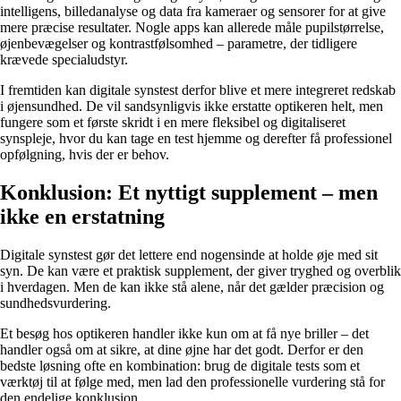
intelligens, billedanalyse og data fra kameraer og sensorer for at give
mere præcise resultater. Nogle apps kan allerede måle pupilstørrelse,
øjenbevægelser og kontrastfølsomhed – parametre, der tidligere
krævede specialudstyr.
I fremtiden kan digitale synstest derfor blive et mere integreret redskab
i øjensundhed. De vil sandsynligvis ikke erstatte optikeren helt, men
fungere som et første skridt i en mere fleksibel og digitaliseret
synspleje, hvor du kan tage en test hjemme og derefter få professionel
opfølgning, hvis der er behov.
Konklusion: Et nyttigt supplement – men
ikke en erstatning
Digitale synstest gør det lettere end nogensinde at holde øje med sit
syn. De kan være et praktisk supplement, der giver tryghed og overblik
i hverdagen. Men de kan ikke stå alene, når det gælder præcision og
sundhedsvurdering.
Et besøg hos optikeren handler ikke kun om at få nye briller – det
handler også om at sikre, at dine øjne har det godt. Derfor er den
bedste løsning ofte en kombination: brug de digitale tests som et
værktøj til at følge med, men lad den professionelle vurdering stå for
den endelige konklusion.